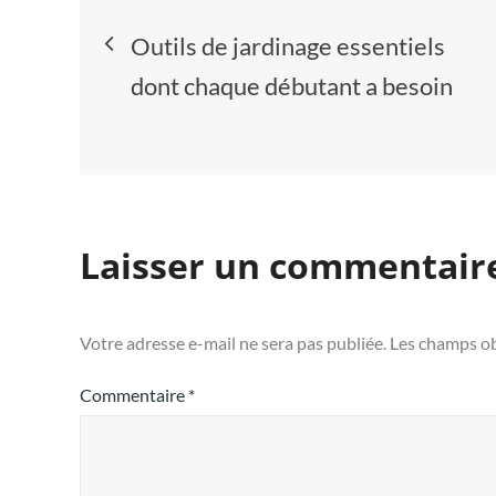
Navigation
Outils de jardinage essentiels
de
dont chaque débutant a besoin
l’article
Laisser un commentair
Votre adresse e-mail ne sera pas publiée.
Les champs ob
Commentaire
*