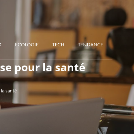
O
ECOLOGIE
TECH
TENDANCE
se pour la santé
 la santé