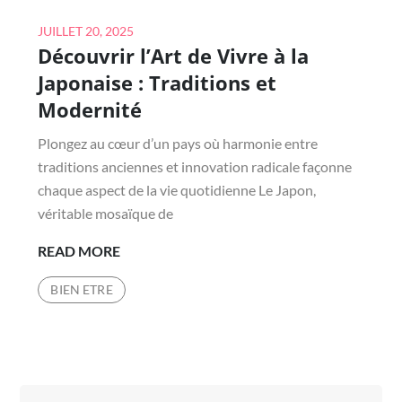
Posted
JUILLET 20, 2025
Découvrir l’Art de Vivre à la
on
Japonaise : Traditions et
Modernité
Plongez au cœur d’un pays où harmonie entre
traditions anciennes et innovation radicale façonne
chaque aspect de la vie quotidienne Le Japon,
véritable mosaïque de
DÉCOUVRIR
READ MORE
L’ART
BIEN ETRE
DE
VIVRE
À
LA
JAPONAISE