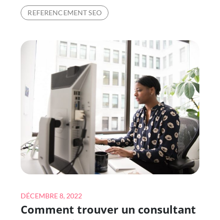
GAGNE
REFERENCEMENT SEO
UN
CONSULTANT
SEO
?
Posted
DÉCEMBRE 8, 2022
Comment trouver un consultant
on