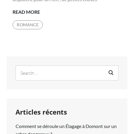
8
READ MORE
FAÇONS
ROMANCE
D’ARRÊTER
DE
SE
DISPUTER
INUTILEMENT
AVEC
Search
Search
SON
for:
PARTENAIRE
Articles récents
Comment se déroule un Élagage à Domont sur un
arbre dangereux ?