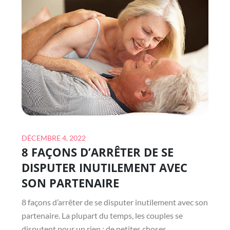
BOIS
POUR
LES
HORLOGES
ANCIENNES
Posted
DÉCEMBRE 4, 2022
8 FAÇONS D’ARRÊTER DE SE
on
DISPUTER INUTILEMENT AVEC
SON PARTENAIRE
8 façons d’arrêter de se disputer inutilement avec son
partenaire. La plupart du temps, les couples se
disputent pour un rien ; de petites choses