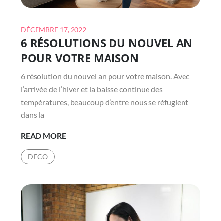
Posted
DÉCEMBRE 17, 2022
6 RÉSOLUTIONS DU NOUVEL AN
on
POUR VOTRE MAISON
6 résolution du nouvel an pour votre maison. Avec
l’arrivée de l’hiver et la baisse continue des
températures, beaucoup d’entre nous se réfugient
dans la
6
READ MORE
RÉSOLUTIONS
DECO
DU
NOUVEL
AN
POUR
VOTRE