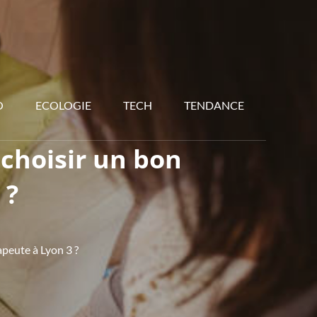
O
ECOLOGIE
TECH
TENDANCE
choisir un bon
 ?
peute à Lyon 3 ?