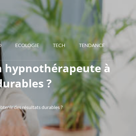
O
ECOLOGIE
TECH
TENDANCE
n hypnothérapeute à
durables ?
tenir des résultats durables ?