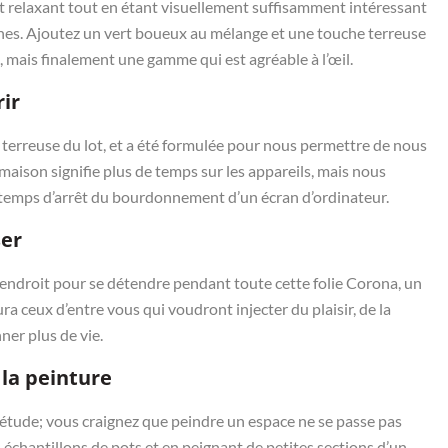
t relaxant tout en étant visuellement suffisamment intéressant
ones. Ajoutez un vert boueux au mélange et une touche terreuse
, mais finalement une gamme qui est agréable à l’œil.
ir
s terreuse du lot, et a été formulée pour nous permettre de nous
 maison signifie plus de temps sur les appareils, mais nous
un temps d’arrêt du bourdonnement d’un écran d’ordinateur.
ser
ndroit pour se détendre pendant toute cette folie Corona, un
ura ceux d’entre vous qui voudront injecter du plaisir, de la
ner plus de vie.
la peinture
iétude; vous craignez que peindre un espace ne se passe pas
échantillons de pots et en peignant de petites sections d’un