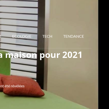
O
ECOLOGIE
TECH
TENDANCE
la maison pour 2021
nt été révélées