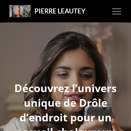
Skip
PIERRE LEAUTEY
to
content
Découvrez l’univers
unique de Drôle
d’endroit pour un