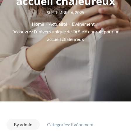
accueil chaleureux
Posted
SEPTEMBRE 6, 2025
on
Home
Actualité
Evénement
Découvrez l’univers unique de Drôle d’endroit pour un
accueil chaleureux
By
admin
Categories:
Evénement