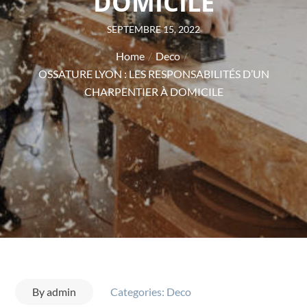
DOMICILE
Posted
SEPTEMBRE 15, 2022
on
Home
Deco
OSSATURE LYON : LES RESPONSABILITÉS D’UN
CHARPENTIER À DOMICILE
By
admin
Categories:
Deco