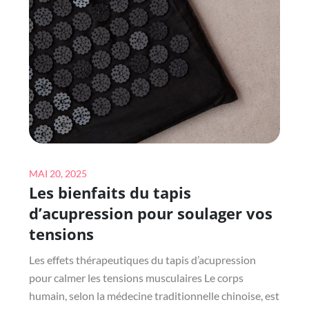
DÉDIÉ
AUX
MINI
VIBROMASSEURS
Posted
MAI 20, 2025
Les bienfaits du tapis
on
d’acupression pour soulager vos
tensions
Les effets thérapeutiques du tapis d’acupression
pour calmer les tensions musculaires Le corps
humain, selon la médecine traditionnelle chinoise, est