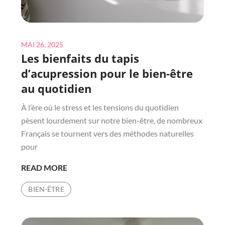
Posted
MAI 26, 2025
Les bienfaits du tapis
on
d’acupression pour le bien-être
au quotidien
À l’ère où le stress et les tensions du quotidien
pèsent lourdement sur notre bien-être, de nombreux
Français se tournent vers des méthodes naturelles
pour
LES
READ MORE
BIENFAITS
BIEN-ÊTRE
DU
TAPIS
D’ACUPRESSION