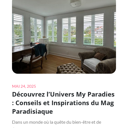
POUR
LE
BIEN-
ÊTRE
AU
QUOTIDIEN
Posted
MAI 24, 2025
Découvrez l’Univers My Paradies
on
: Conseils et Inspirations du Mag
Paradisiaque
Dans un monde où la quête du bien-être et de