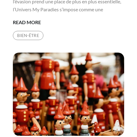
l’évasion prend une place de plus en plus essentielle,
l’Univers My Paradies s’impose comme une
DÉCOUVREZ
READ MORE
L’UNIVERS
BIEN-ÊTRE
MY
PARADIES
:
CONSEILS
ET
INSPIRATIONS
DU
MAG
PARADISIAQUE