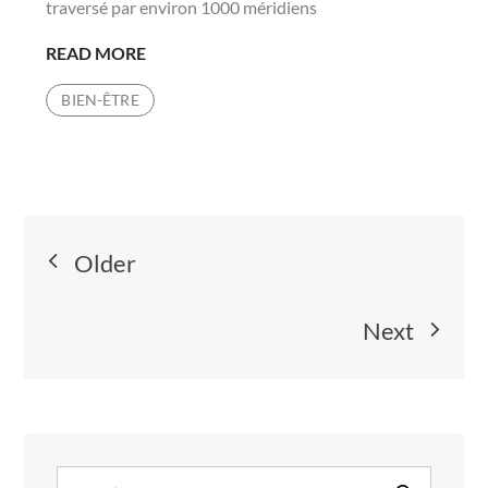
traversé par environ 1000 méridiens
LES
READ MORE
BIENFAITS
BIEN-ÊTRE
DU
TAPIS
D’ACUPRESSION
POUR
SOULAGER
Navigation
VOS
Older
TENSIONS
des
Next
articles
Search