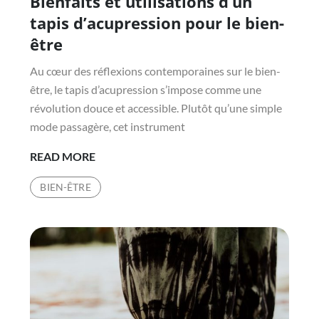
Bienfaits et utilisations d’un
tapis d’acupression pour le bien-
être
Au cœur des réflexions contemporaines sur le bien-
être, le tapis d’acupression s’impose comme une
révolution douce et accessible. Plutôt qu’une simple
mode passagère, cet instrument
BIENFAITS
READ MORE
ET
BIEN-ÊTRE
UTILISATIONS
D’UN
TAPIS
D’ACUPRESSION
POUR
LE
BIEN-