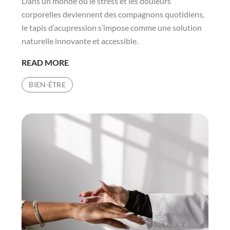
Dans un monde où le stress et les douleurs
corporelles deviennent des compagnons quotidiens,
le tapis d’acupression s’impose comme une solution
naturelle innovante et accessible.
TOUT
READ MORE
SAVOIR
BIEN-ÊTRE
SUR
LE
TAPIS
D’ACUPRESSION
:
BIENFAITS
ET
CONSEILS
D’UTILISATION