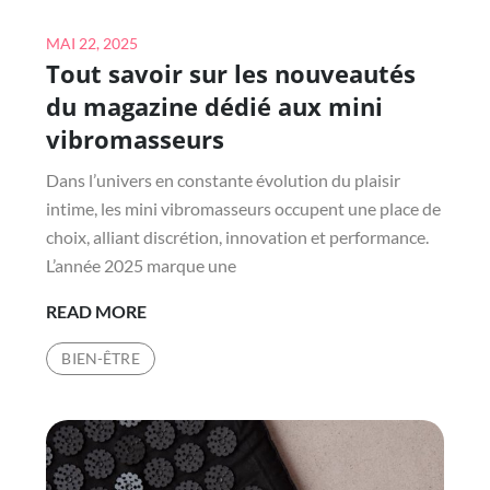
Posted
MAI 22, 2025
Tout savoir sur les nouveautés
on
du magazine dédié aux mini
vibromasseurs
Dans l’univers en constante évolution du plaisir
intime, les mini vibromasseurs occupent une place de
choix, alliant discrétion, innovation et performance.
L’année 2025 marque une
TOUT
READ MORE
SAVOIR
BIEN-ÊTRE
SUR
LES
NOUVEAUTÉS
DU
MAGAZINE