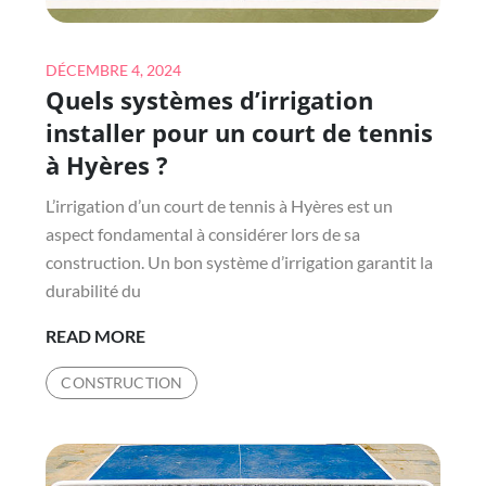
Posted
DÉCEMBRE 4, 2024
Quels systèmes d’irrigation
on
installer pour un court de tennis
à Hyères ?
L’irrigation d’un court de tennis à Hyères est un
aspect fondamental à considérer lors de sa
construction. Un bon système d’irrigation garantit la
durabilité du
QUELS
READ MORE
SYSTÈMES
CONSTRUCTION
D’IRRIGATION
INSTALLER
POUR
UN