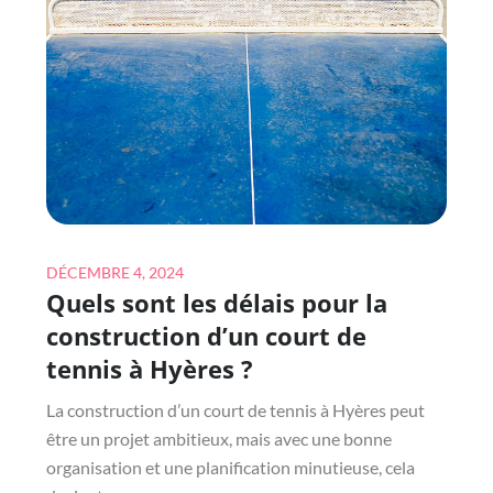
COURT
DE
TENNIS
À
HYÈRES
?
Posted
DÉCEMBRE 4, 2024
Quels sont les délais pour la
on
construction d’un court de
tennis à Hyères ?
La construction d’un court de tennis à Hyères peut
être un projet ambitieux, mais avec une bonne
organisation et une planification minutieuse, cela