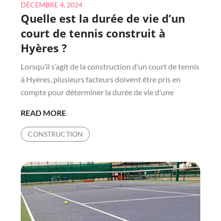
Posted
DÉCEMBRE 4, 2024
Quelle est la durée de vie d’un
on
court de tennis construit à
Hyères ?
Lorsqu’il s’agit de la construction d’un court de tennis
à Hyères, plusieurs facteurs doivent être pris en
compte pour déterminer la durée de vie d’une
QUELLE
READ MORE
EST
CONSTRUCTION
LA
DURÉE
DE
VIE
D’UN
COURT
DE