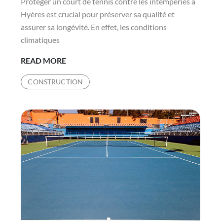
Protéger un court de tennis contre les intempéries à
Hyères est crucial pour préserver sa qualité et
assurer sa longévité. En effet, les conditions
climatiques
COMMENT
READ MORE
PROTÉGER
CONSTRUCTION
UN
COURT
DE
TENNIS
CONTRE
LES
INTEMPÉRIES
À
HYÈRES
?