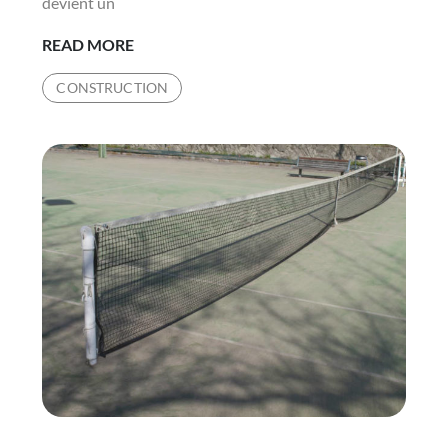
devient un
QUELS
READ MORE
SONT
CONSTRUCTION
LES
DÉLAIS
POUR
LA
CONSTRUCTION
D’UN
COURT
DE
TENNIS
À
HYÈRES
?