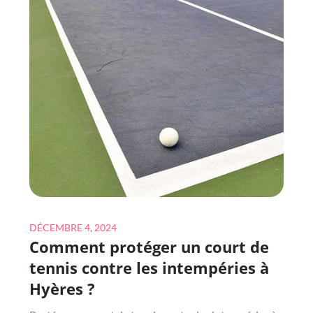
TENNIS
CONSTRUIT
À
HYÈRES
?
Posted
DÉCEMBRE 4, 2024
Comment protéger un court de
on
tennis contre les intempéries à
Hyères ?