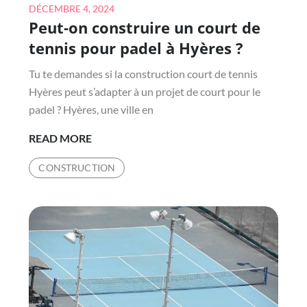
Posted
DÉCEMBRE 4, 2024
Peut-on construire un court de
on
tennis pour padel à Hyères ?
Tu te demandes si la construction court de tennis
Hyères peut s’adapter à un projet de court pour le
padel ? Hyères, une ville en
PEUT-
READ MORE
ON
CONSTRUCTION
CONSTRUIRE
UN
COURT
DE
TENNIS
POUR
PADEL
À