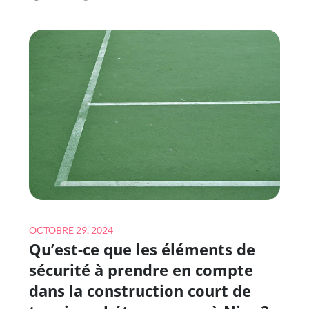
POREUX
CONTRIBUE-
T-
IL
À
LA
PERFORMANCE
DANS
LA
CONSTRUCTION
COURT
DE
Posted
TENNIS
OCTOBRE 29, 2024
Qu’est-ce que les éléments de
on
EN
BÉTON
sécurité à prendre en compte
POREUX
dans la construction court de
À