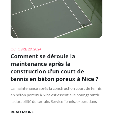
CONSTRUCTION
COURT
DE
TENNIS
EN
BÉTON
POREUX
Posted
À
OCTOBRE 29, 2024
Comment se déroule la
on
NICE
?
maintenance après la
construction d’un court de
tennis en béton poreux à Nice ?
La maintenance après la construction court de tennis
en béton poreux à Nice est essentielle pour garantir
la durabilité du terrain. Service Tennis, expert dans
COMMENT
READ MORE