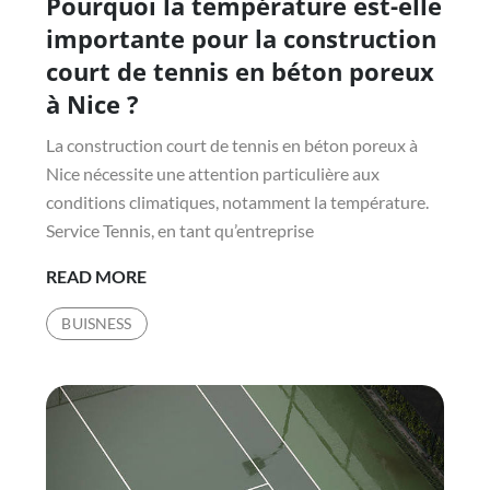
Pourquoi la température est-elle
on
importante pour la construction
court de tennis en béton poreux
à Nice ?
La construction court de tennis en béton poreux à
Nice nécessite une attention particulière aux
conditions climatiques, notamment la température.
Service Tennis, en tant qu’entreprise
POURQUOI
READ MORE
LA
BUISNESS
TEMPÉRATURE
EST-
ELLE
IMPORTANTE
POUR
LA