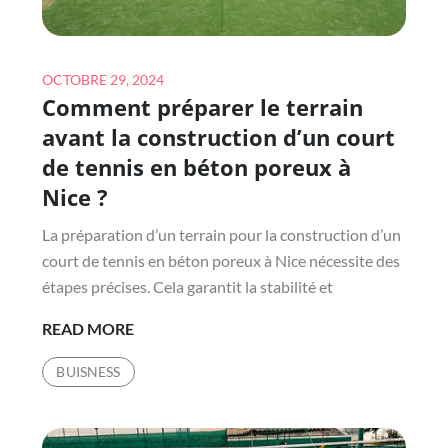
CONSTRUCTION
COURT
DE
Posted
OCTOBRE 29, 2024
Comment préparer le terrain
TENNIS
on
EN
avant la construction d’un court
BÉTON
de tennis en béton poreux à
POREUX
Nice ?
À
NICE
La préparation d’un terrain pour la construction d’un
?
court de tennis en béton poreux à Nice nécessite des
étapes précises. Cela garantit la stabilité et
COMMENT
READ MORE
PRÉPARER
BUISNESS
LE
TERRAIN
AVANT