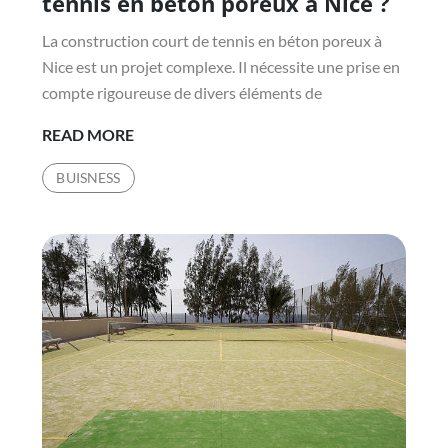
tennis en béton poreux à Nice ?
NICE
La construction court de tennis en béton poreux à
?
Nice est un projet complexe. Il nécessite une prise en
compte rigoureuse de divers éléments de
QU’EST-
READ MORE
CE
BUISNESS
QUE
LES
ÉLÉMENTS
DE
SÉCURITÉ
À
PRENDRE
EN
COMPTE
DANS
LA